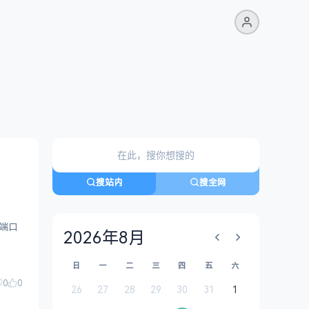
搜站内
搜全网
关闭端口
2026年8月
日
一
二
三
四
五
六
0
0
26
27
28
29
30
31
1