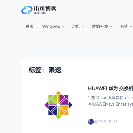
首页
Windows
运维
建站开发
系统
标签：限速
HUAWEI 华为 交
1.查询mac所属端口 dis ma
<HUAWEI>sys Enter syst
可
2019-03-23