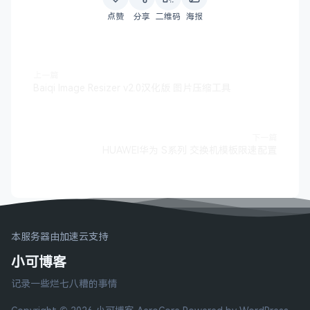
点赞
分享
二维码
海报
上一篇
Baiqi Image Resizer v2.0汉化版 图片压缩工具
下一篇
HUAWEI华为 S系列 交换机模板限速配置
本服务器由加速云支持
小可博客
记录一些烂七八糟的事情