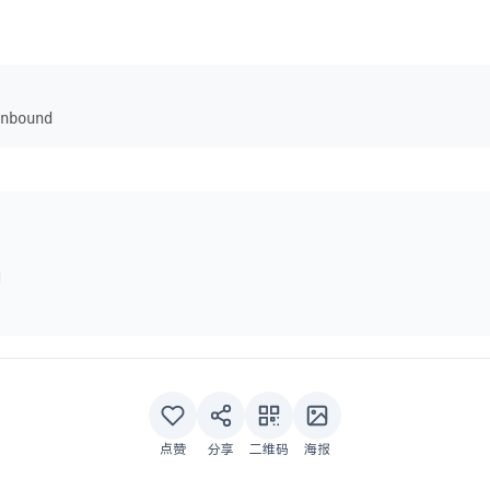
nbound
l
点赞
分享
二维码
海报