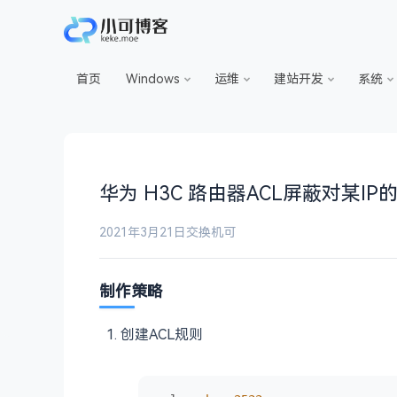
首页
Windows
运维
建站开发
系统
华为 H3C 路由器ACL屏蔽对某IP
2021年3月21日
交换机
可
制作策略
创建ACL规则