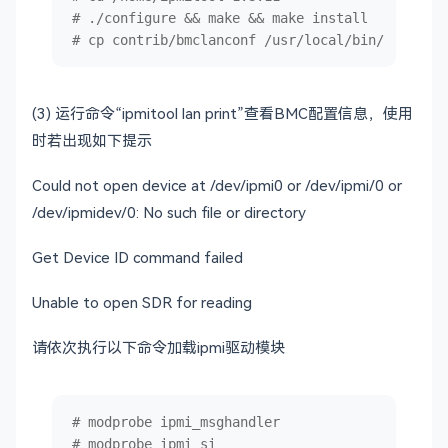
# ./configure && make && make install
# cp contrib/bmclanconf /usr/local/bin/
(3) 运行命令“ipmitool lan print”查看BMC配置信息，使用
时若出现如下提示
Could not open device at /dev/ipmi0 or /dev/ipmi/0 or
/dev/ipmidev/0: No such file or directory
Get Device ID command failed
Unable to open SDR for reading
请依次执行以下命令加载ipmi驱动模块
# modprobe ipmi_msghandler
# modprobe ipmi_si