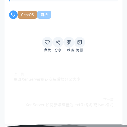
CentOS
网桥
点赞
分享
二维码
海报
上一篇
更改XenServer默认安装后根分区大小
下一篇
XenServer 如何新增磁盘为 ext3 格式 或 lvm 格式