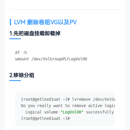
LVM 删除卷组VG以及PV
1.先把磁盘挂载卸载掉
df -h

2.移除分组
[root@getlnx01uat ~]# lvremove /dev/VolGroup05/
Do you really want to remove active logical vol
  Logical volume 
"LogVol00"
 successfully remove