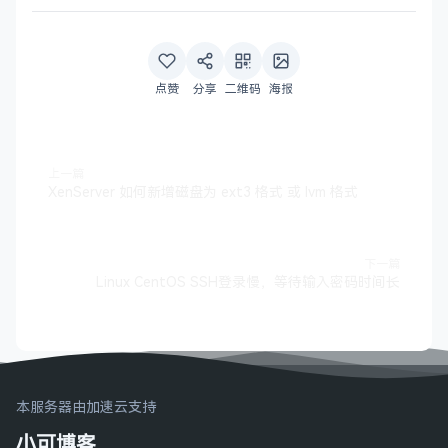
点赞
分享
二维码
海报
上一篇
XenServer 如何新增磁盘为 ext3 格式 或 lvm 格式
下一篇
Linux CentOS SSH登录慢，等待输入密码时间长
本服务器由加速云支持
小可博客