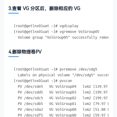
3.查看 VG 分区后，删除相应的 VG
[root@getlnx01uat ~]# vgdisplay

[root@getlnx01uat ~]# vgremove VolGroup05 

4.删除物理卷PV
[root@getlnx01uat ~]# pvremove /dev/sdg5  

  Labels on physical volume "/dev/sdg5" successful
[root@getlnx01uat ~]# pvscan

  PV /dev/sde5   VG VolGroup04   lvm2 [139.97 GB /
  PV /dev/sdd5   VG VolGroup03   lvm2 [199.97 GB /
  PV /dev/sdc5   VG VolGroup02   lvm2 [199.97 GB /
  PV /dev/sdb5   VG VolGroup01   lvm2 [79.97 GB / 
  PV /dev/sda2   VG VolGroup00   lvm2 [51.88 GB / 
  PV /dev/sdf5   VG VolGroup00   lvm2 [59.97 GB / 