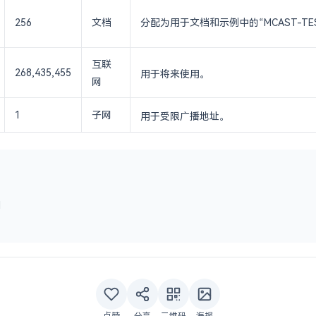
256
文档
分配为用于文档和示例中的“MCAST-TE
互联
268,435,455
用于将来使用。
网
1
子网
用于受限广播地址。
l
点赞
分享
二维码
海报