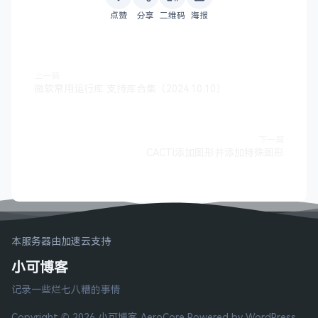
点赞
分享
二维码
海报
上一篇
微软常用运行库 支持库合集（2024.10.10）
下一篇
CACTI添加图形并添加特殊图形
本服务器由加速云支持
小可博客
记录一些烂七八糟的事情
Copyright © 2026 小可博客
AeroCore
Powered by WordPress