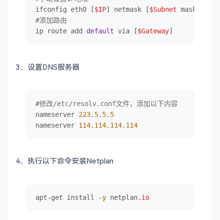
ifconfig eth0 [
$IP
] netmask [
$Subnet
#添加路由
ip route add 
default
 via [
$Gateway
]
3、设置DNS服务器
#修改/etc/resolv.conf文件，添加以下内容
nameserver 
223.5
.5
.5
nameserver 
114.114
.114
.114
4、
执行以下命令安装Netplan
apt-get install -
y
 netplan
.io