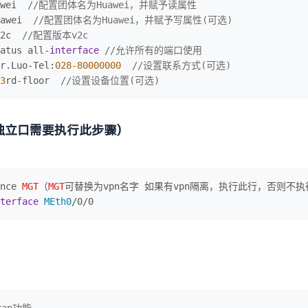
wei  
//配置团体名为Huawei，并赋予读属性
awei  
//配置团体名为Huawei，并赋予写属性(可选)
2c  
//配置版本v2c
atus all-
interface
//允许所有的端口使用
r.Luo-Tel:
028
-80000000
//设置联系方式(可选)
3
rd-floor  
//设置设备位置(可选)
 独立口需要执行此步骤）
nce 
MGT
（
MGT
可替换为vpn名字 如果有vpn隔离，执行此行，否则不执
terface
MEth0
/0/0
rap功能