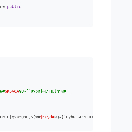
me 
public
W#
$K6ydA
%Q~[`0ybRj~G^H0(%^%#

G%:0[gss*QnC,S{W#
$K6ydA
%Q~[`0ybRj~G^H0(%^%#
