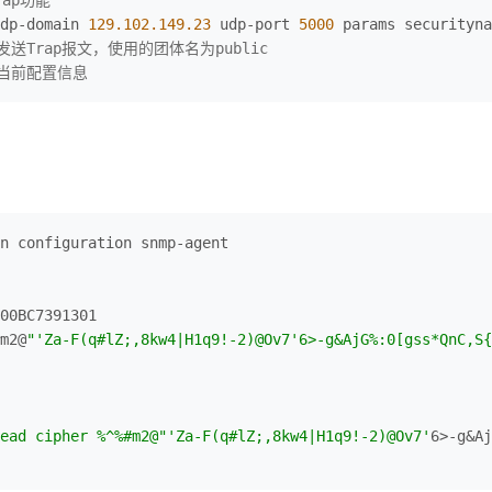
dp-domain 
129.102
.149
.23
 udp-port 
5000
 params securityna
23发送Trap报文，使用的团体名为public
示当前配置信息
00BC7391301

m2@
"'Za-F(q#lZ;,8kw4|H1q9!-2)@Ov7'6>-g&AjG%:0[gss*QnC,S{
ead cipher %^%#m2@"
'Za-F(q#lZ;,8kw4|H1q9!-2)@Ov7'
6>-g&Aj