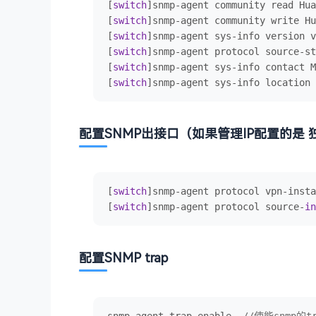
[
switch
]snmp-agent community read Hua
[
switch
]snmp-agent community write Hu
[
switch
]snmp-agent sys-info version v
[
switch
]snmp-agent protocol source-st
[
switch
]snmp-agent sys-info contact M
[
switch
]snmp-agent sys-info location 
配置SNMP出接口（如果管理IP配置的是
[
switch
]snmp-agent protocol vpn-insta
[
switch
]snmp-agent protocol source-
in
配置SNMP trap
snmp-agent trap enable  
//使能snmp的t