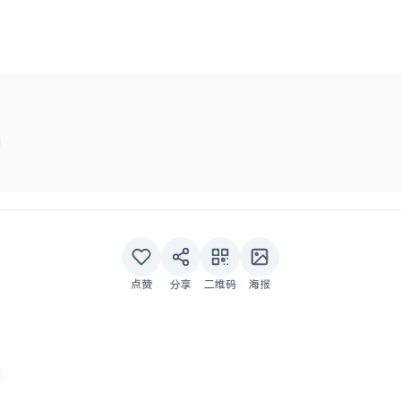
l
点赞
分享
二维码
海报
载）