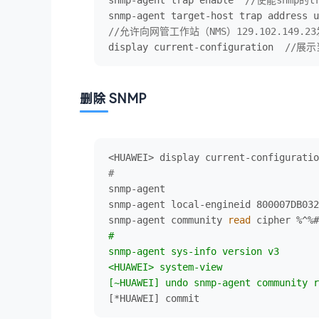
snmp-agent target-host trap address u
//允许向网管工作站（NMS）129.102.149.
display current-configuration  
//展
删除 SNMP
#
snmp-agent

snmp-agent local-engineid 800007DB032
snmp-agent community 
read
 cipher %^%#
#

snmp-agent sys-info version v3

<HUAWEI> system-view

[~HUAWEI] undo snmp-agent community r
[*HUAWEI] commit