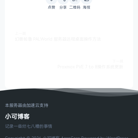
点赞
分享
二维码
海报
上一篇
幻兽帕鲁 PALWorld 服务器远程桌面操作方法
下一篇
Proxmox PVE 7 to 8操作系统更新
本服务器由加速云支持
小可博客
记录一些烂七八糟的事情