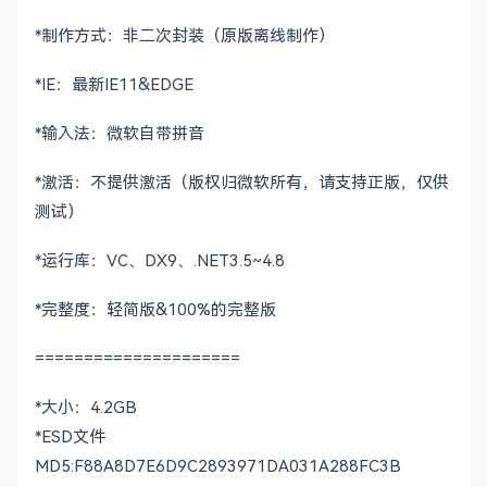
*制作方式：非二次封装（原版离线制作）
*IE：最新IE11&EDGE
*输入法：微软自带拼音
*激活：不提供激活（版权归微软所有，请支持正版，仅供
测试）
*运行库：VC、DX9、.NET3.5~4.8
*完整度：轻简版&100%的完整版
=====================
*大小：4.2GB
*ESD文件
MD5:F88A8D7E6D9C2893971DA031A288FC3B