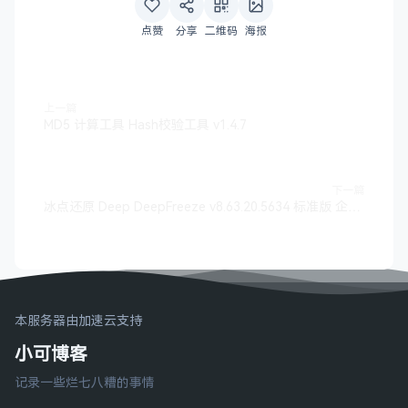
点赞
分享
二维码
海报
上一篇
MD5 计算工具 Hash校验工具 v1.4.7
下一篇
冰点还原 Deep DeepFreeze v8.63.20.5634 标准版 企业版 服务器版
本服务器由加速云支持
小可博客
记录一些烂七八糟的事情