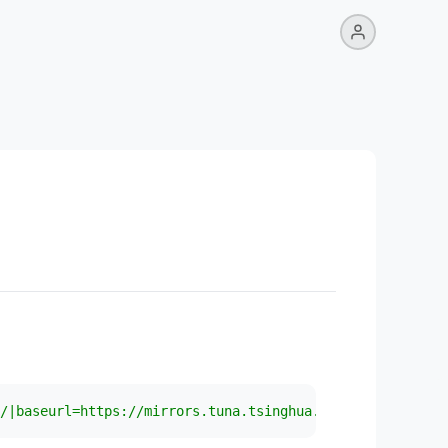
/|baseurl=https://mirrors.tuna.tsinghua.edu.cn/centos-va