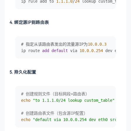
ip rule add to 
1.1
.1
.0
/
24
 lookup custom_table
4. ​绑定源IP到路由表
# 指定从该路由表发出的流量源IP为
10.0
.0
.3
ip route 
add
default
 via 
10.0
.0
.254
 dev eth0 sr
5. ​持久化配置
# 创建规则文件（目标网段+路由表）
echo
"to 1.1.1.0/24 lookup custom_table"
 > /etc
# 创建路由表文件（包含源IP配置）
echo
"default via 10.0.0.254 dev eth0 src 10.0.