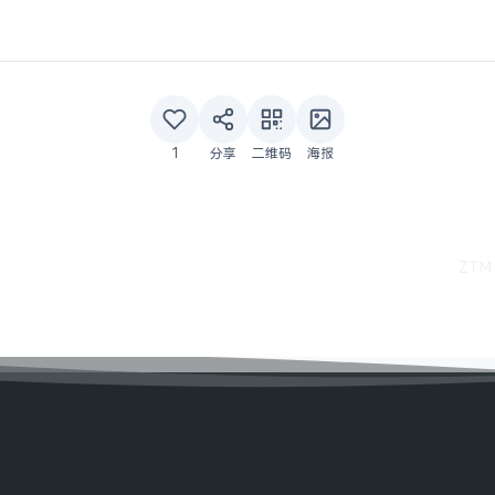
1
分享
二维码
海报
ZTM