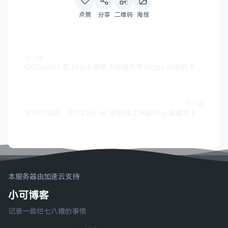
点赞
分享
二维码
海报
上一篇
IDCSystem 在 https 环境下使用不带 https 环境的 XenSystem 的 VNC 功能
下一篇
在Win2008、2012 Server 服务器上开启Ping 或者禁 Ping
本服务器由加速云支持
小可博客
记录一些烂七八糟的事情