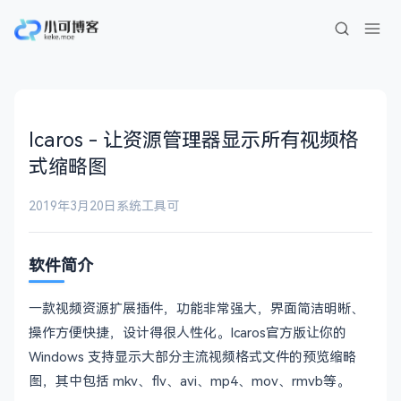
Icaros - 让资源管理器显示所有视频格
式缩略图
2019年3月20日
系统工具
可
软件简介
一款视频资源扩展插件，功能非常强大，界面简洁明晰、
操作方便快捷，设计得很人性化。Icaros官方版让你的
Windows 支持显示大部分主流视频格式文件的预览缩略
图，其中包括 mkv、flv、avi、mp4、mov、rmvb等。