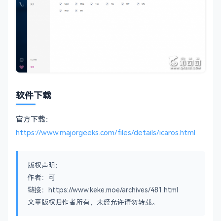
软件下载
官方下载：
https://www.majorgeeks.com/files/details/icaros.html
版权声明：
作者：可
链接：https://www.keke.moe/archives/481.html
文章版权归作者所有，未经允许请勿转载。