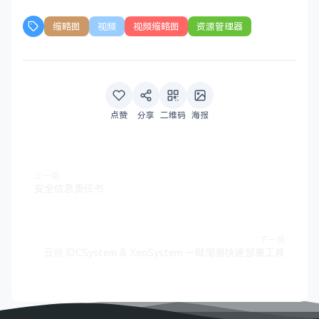
缩略图
视频
视频缩略图
资源管理器
点赞
分享
二维码
海报
上一篇
安全信息责任书
下一篇
云谷 IDCSystem & XenSystem 一键简易快速部署工具