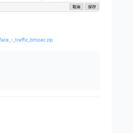
ce_-_traffic_bitssec.zip