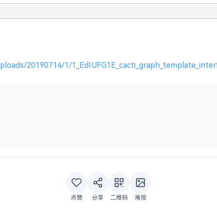
c/uploads/20190714/1/1_EdIUFG1E_cacti_graph_template_interfa
点赞
分享
二维码
海报