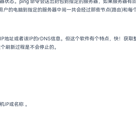
状况和服务器状态。ping 命令会送出封包到指定的服务器，如果服
我们从用户的电脑到指定的服务器中间一共会经过那些节点(路由)和
P地址或者该IP的rDNS信息。但这个软件有个特点，快！获取整
，这个刷新过程是不会停止的。
机IP或名称 。