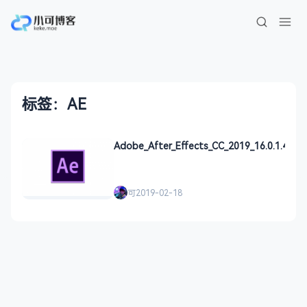
标签：AE
Adobe_After_Effects_CC_2019_16.0.1.48
可
2019-02-18