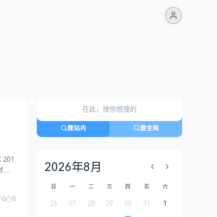
搜站内
搜全网
 201
2026年8月
时获
日
一
二
三
四
五
六
0
0
26
27
28
29
30
31
1