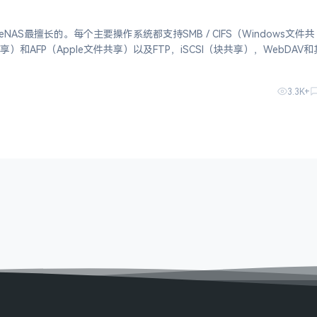
eNAS最擅长的。每个主要操作系统都支持SMB / CIFS（Windows文件共
共享）和AFP（Apple文件共享）以及FTP，iSCSI（块共享），WebDAV
iSCSI还支持VMware VAAI，Micr
3.3K+