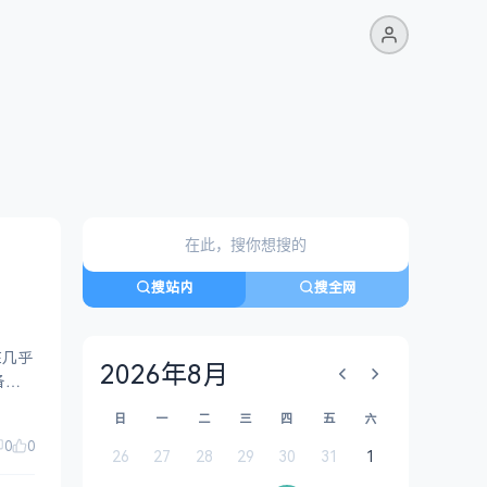
搜站内
搜全网
在几乎
2026年8月
日
一
二
三
四
五
六
0
0
26
27
28
29
30
31
1