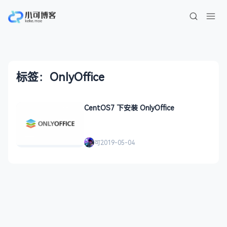
标签：OnlyOffice
CentOS7 下安装 OnlyOffice
可
2019-05-04