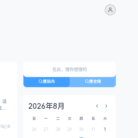
搜站内
搜全网
2026年8月
日
一
二
三
四
五
六
0
0
26
27
28
29
30
31
1