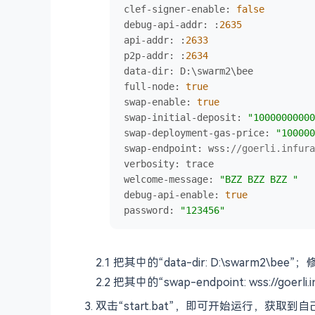
clef-signer-
enable
: 
false
debug-api-
addr
: :
2635
api-
addr
: :
2633
p2p-
addr
: :
2634
data-
dir
: 
D
:\swarm2\bee

full-
node
: 
true
swap-
enable
: 
true
swap-initial-
deposit
: 
"10000000000
swap-deployment-gas-
price
: 
"100000
swap-
endpoint
: 
wss
:
//goerli.infura
verbosity
: trace

welcome-
message
: 
"BZZ BZZ BZZ "
debug-api-
enable
: 
true
password
: 
"123456"
2.1 把其中的“data-dir: D:\swa
2.2 把其中的“swap-endpoint: wss://goe
双击“start.bat”，即可开始运行，获取