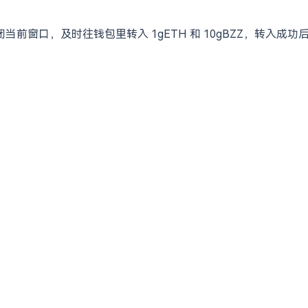
前窗口，及时往钱包里转入 1gETH 和 10gBZZ，转入成
：