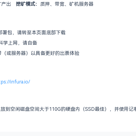
矿产出
挖矿模式：
质押、带宽、矿机服务器
部署包，请转至本页面底部下载
需要科学上网，请自备
宽带（或服务器）以具备更好的出票体验
ps://infura.io/
放到空闲磁盘空间大于110G的硬盘内（SSD最佳），并使用记事本或代码