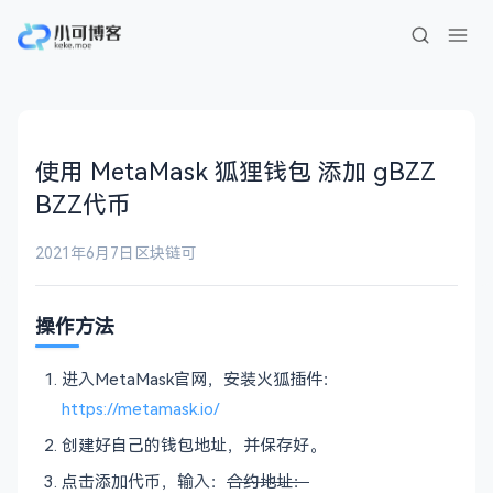
使用 MetaMask 狐狸钱包 添加 gBZZ
BZZ代币
2021年6月7日
区块链
可
操作方法
进入MetaMask官网，安装火狐插件：
https://metamask.io/
创建好自己的钱包地址，并保存好。
点击添加代币，输入：
合约地址：