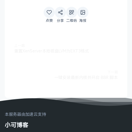
点赞
分享
二维码
海报
上一篇
重置XenServer本地磁盘LVM为EXT3格式
下一篇
一键安装最新内核并开启 BBR 脚本
本服务器由加速云支持
小可博客