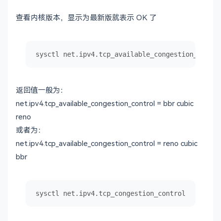
查看内核版本，显示为最新版就表示 OK 了
sysctl net.ipv4.tcp_available_congestion_contro
返回值一般为：
net.ipv4.tcp_available_congestion_control = bbr cubic
reno
或者为：
net.ipv4.tcp_available_congestion_control = reno cubic
bbr
sysctl net.ipv4.tcp_congestion_control