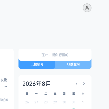
搜站内
搜全网
是“长期
2026年8月
版，Wi
日
一
二
三
四
五
六
0
0
26
27
28
29
30
31
1