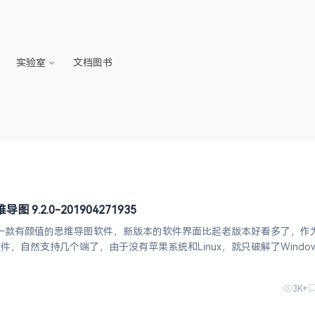
实验室
文档图书
维导图 9.2.0-201904271935
ZEN是一款有颜值的思维导图软件，新版本的软件界面比起老版本好看多了，作
的软件，自然支持几个端了，由于没有苹果系统和Linux，就只破解了Windo
是一个全功能的思维导图和头脑风暴软件，为激发灵感和创意而生。作为一款
3K+