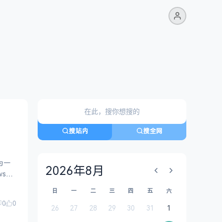
搜站内
搜全网
为一
2026年8月
ws版
日
一
二
三
四
五
六
0
0
26
27
28
29
30
31
1