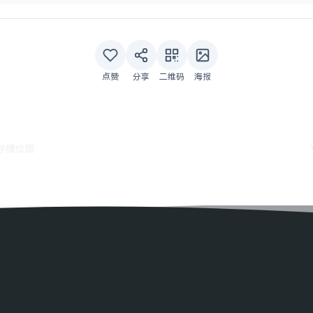
点赞
分享
二维码
海报
内存槽位图