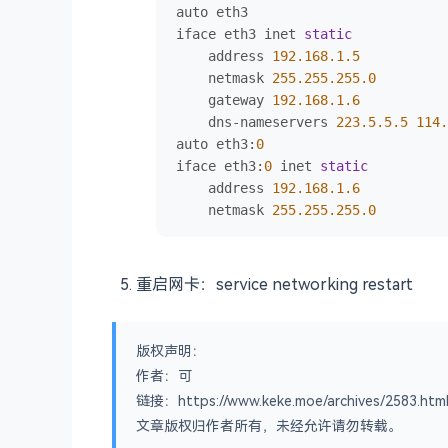
auto eth3

iface eth3 inet 
static
    address 
192.168
.1
.5
    netmask 
255.255
.255
.0
    gateway 
192.168
.1
.6
    dns-nameservers 
223.5
.5
.5
114.
auto 
eth3
:
0
iface 
eth3
:
0
 inet 
static
    address 
192.168
.1
.6
    netmask 
255.255
.255
.0
重启网卡：service networking restart
版权声明：
作者：可
链接：https://www.keke.moe/archives/2583.htm
文章版权归作者所有，未经允许请勿转载。