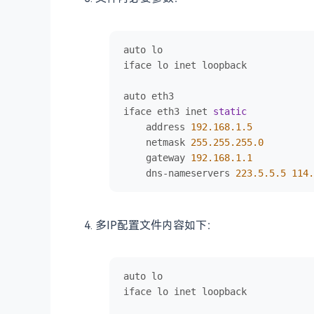
auto lo

iface lo inet loopback

auto eth3

iface eth3 inet 
static
    address 
192.168
.1
.5
    netmask 
255.255
.255
.0
    gateway 
192.168
.1
.1
    dns-nameservers 
223.5
.5
.5
114.
多IP配置文件内容如下：
auto lo

iface lo inet loopback
