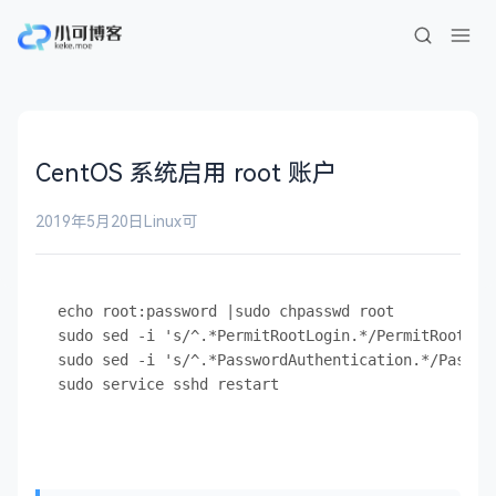
CentOS 系统启用 root 账户
2019年5月20日
Linux
可
echo root:password |sudo chpasswd root

sudo sed -i 's/^.*PermitRootLogin.*/PermitRootLogi
sudo sed -i 's/^.*PasswordAuthentication.*/Passwor